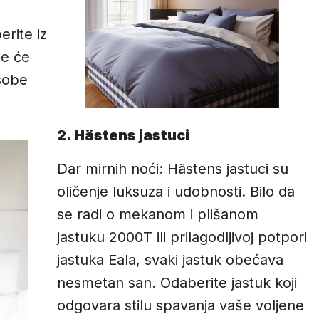
rite iz
je će
sobe
2. Hästens jastuci
Dar mirnih noći: Hästens jastuci su
oličenje luksuza i udobnosti. Bilo da
se radi o mekanom i plišanom
jastuku 2000T ili prilagodljivoj potpori
jastuka Eala, svaki jastuk obećava
nesmetan san. Odaberite jastuk koji
odgovara stilu spavanja vaše voljene