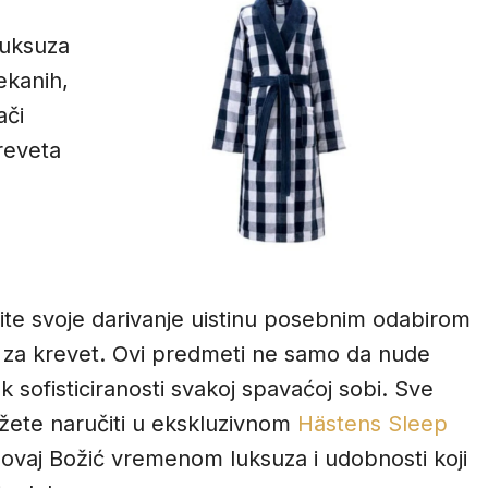
luksuza
ekanih,
ači
reveta
te svoje darivanje uistinu posebnim odabirom
 za krevet. Ovi predmeti ne samo da nude
k sofisticiranosti svakoj spavaćoj sobi. Sve
ete naručiti u ekskluzivnom
Hästens Sleep
 ovaj Božić vremenom luksuza i udobnosti koji