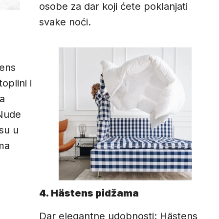
osobe za dar koji ćete poklanjati
svake noći.
tens
oplini i
na
 Nude
su u
ama
.
4. Hästens pidžama
Dar elegantne udobnosti: Hästens