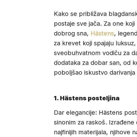
Kako se približava blagdans
postaje sve jača. Za one koji 
dobrog sna,
Hästens
, legen
za krevet koji spajaju luksu
sveobuhvatnom vodiču za dar
dodataka za dobar san, od k
poboljšao iskustvo darivanja
1. Hästens posteljina
Dar elegancije: Hästens poste
sinonim za raskoš. Izrađene
najfinijih materijala, njihove 