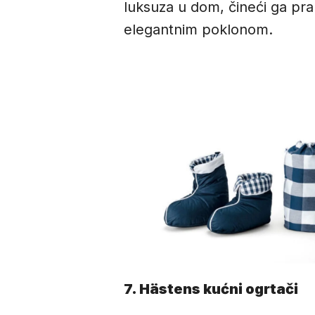
luksuza u dom, čineći ga prak
elegantnim poklonom.
7. Hästens
kućni ogrtači