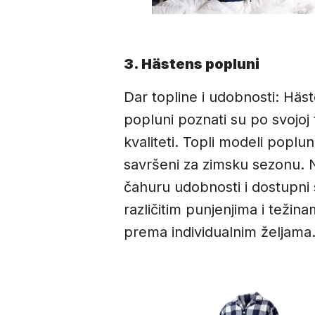
3. Hästens popluni
Dar topline i udobnosti: Häs
popluni poznati su po svojoj t
kvaliteti. Topli modeli poplu
savršeni za zimsku sezonu.
čahuru udobnosti i dostupni 
različitim punjenjima i težin
prema individualnim željama