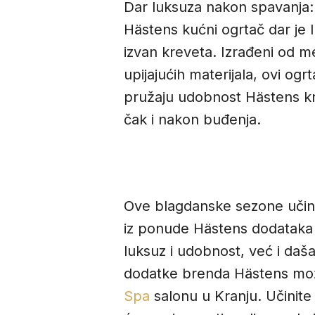
Dar luksuza nakon spavanja:
Hästens kućni ogrtač dar je 
izvan kreveta. Izrađeni od m
upijajućih materijala, ovi ogrt
pružaju udobnost Hästens k
čak i nakon buđenja.
Ove blagdanske sezone učini
iz ponude Hästens dodataka
luksuz i udobnost, već i daša
dodatke brenda Hästens mož
Spa
salonu u Kranju. Učinite