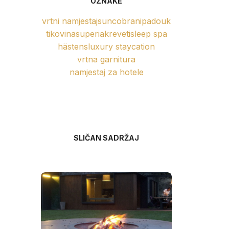
OZNAKE
vrtni namjestaj
suncobrani
padouk
tikovina
superia
kreveti
sleep spa
hästens
luxury staycation
vrtna garnitura
namjestaj za hotele
SLIČAN SADRŽAJ