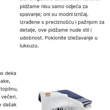
pidžame nisu samo odjeća za
spavanje; oni su modni izričaj.
Izrađene s preciznošću i pažnjom za
detalje, ove pidžame nude stil i
udobnost. Poklonite izležavanje u
luksuzu.
ns deka
pake,
toplinu,
 večeri.
e dašak