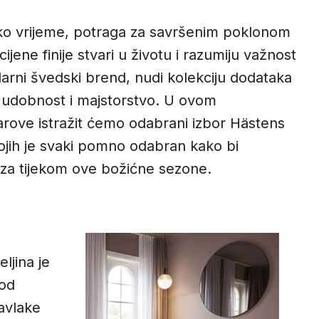
ko vrijeme, potraga za savršenim poklonom
cijene finije stvari u životu i razumiju važnost
darni švedski brend, nudi kolekciju dodataka
z, udobnost i majstorstvo. U ovom
ove istražit ćemo odabrani izbor Hästens
ojih je svaki pomno odabran kako bi
 za tijekom ove božićne sezone.
ljina je
 od
navlake