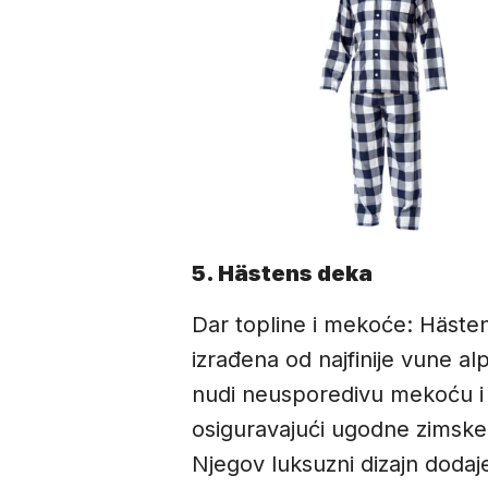
5. Hästens deka
Dar topline i mekoće: Häste
izrađena od najfinije vune al
nudi neusporedivu mekoću i 
osiguravajući ugodne zimske
Njegov luksuzni dizajn dodaj