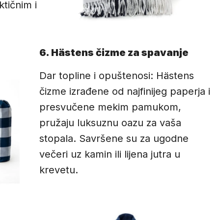
tičnim i
6. Hästens čizme za spavanje
Dar topline i opuštenosi: Hästens
čizme izrađene od najfinijeg paperja i
presvučene mekim pamukom,
pružaju luksuznu oazu za vaša
stopala. Savršene su za ugodne
večeri uz kamin ili lijena jutra u
krevetu.