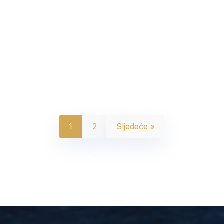
1
2
Sljedeće »